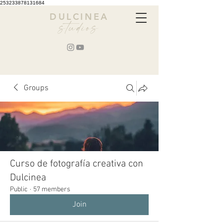
253233878131684
DULCINEA
studios
Groups
Curso de fotografía creativa con
Dulcinea
Public
·
57 members
Join