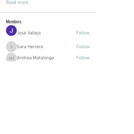
Read more
Members
José Vallejo
Follow
Sara Herrero
Follow
Sara Herrero
Andrea Matalonga
Follow
Andrea Matalonga
Júlia Jorba
Follow
Júlia Jorba
Mariola Eme
Follow
See All Members (57)
© 2021 by DULCINEA STUDIOS