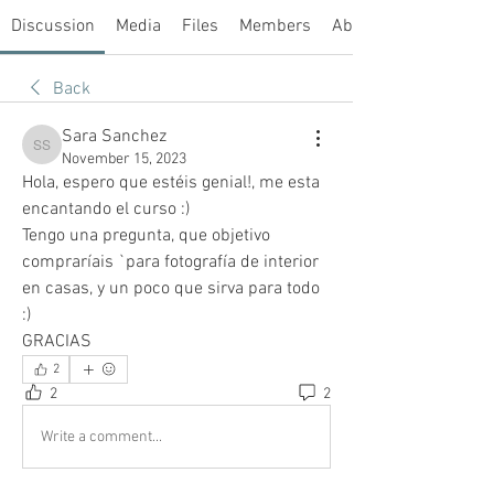
Discussion
Media
Files
Members
About
Back
Sara Sanchez
Sara Sanchez
November 15, 2023
Hola, espero que estéis genial!, me esta 
encantando el curso :)
Tengo una pregunta, que objetivo 
compraríais `para fotografía de interior 
en casas, y un poco que sirva para todo 
:)
GRACIAS
2
2
2
Write a comment...