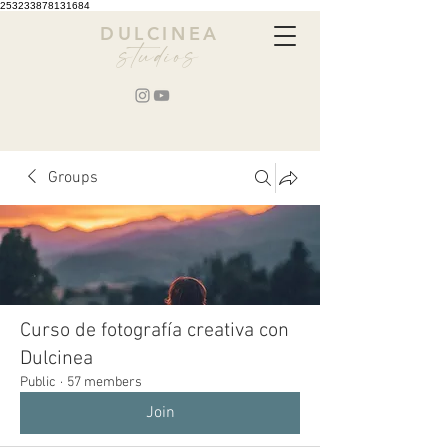
253233878131684
DULCINEA
studios
Groups
Curso de fotografía creativa con
Dulcinea
Public
·
57 members
Join