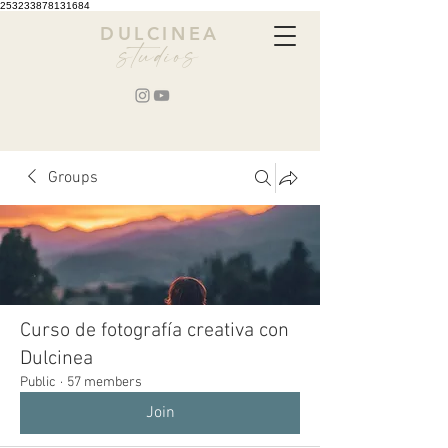
253233878131684
DULCINEA
studios
Groups
Curso de fotografía creativa con
Dulcinea
Public
·
57 members
Join