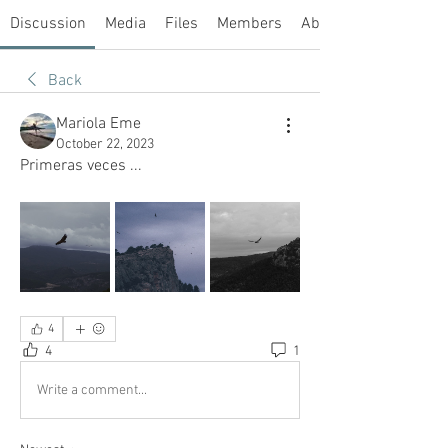
Discussion
Media
Files
Members
About
Back
Mariola Eme
October 22, 2023
Primeras veces ... 
4
4
1
Write a comment...