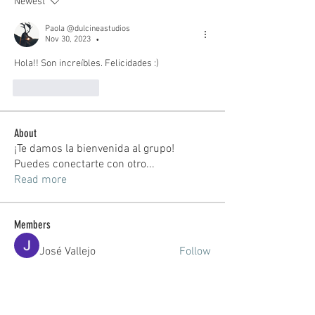
Newest
Paola @dulcineastudios
Nov 30, 2023
•
Hola!! Son increíbles. Felicidades :) 
Like
Reply
About
¡Te damos la bienvenida al grupo!
Puedes conectarte con otro
...
Read more
Members
José Vallejo
Follow
Sara Herrero
Follow
Sara Herrero
Andrea Matalonga
Follow