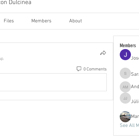
con Dulcinea
Files
Members
About
Members
Jos
up.
0 Comments
Sar
Sara Her
And
Andrea M
Júl
Júlia Jo
Mar
See All 