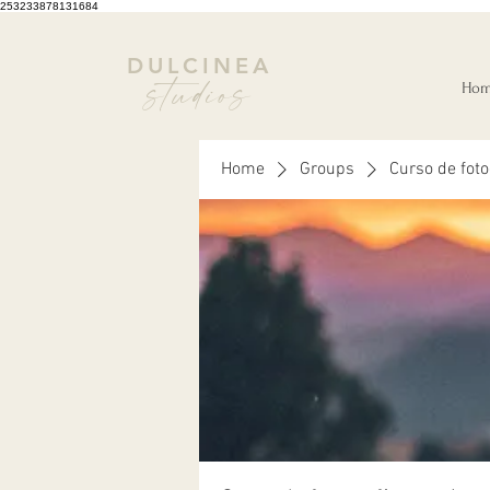
253233878131684
DULCINEA
studios
Ho
Home
Groups
Curso de foto