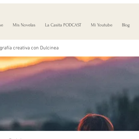
me
Mis Novelas
La Casita PODCAST
Mi Youtube
Blog
grafía creativa con Dulcinea