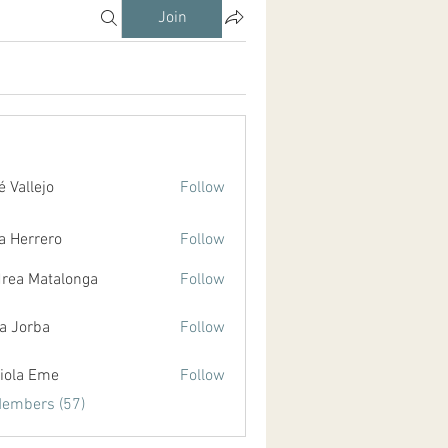
Join
é Vallejo
Follow
a Herrero
Follow
rero
rea Matalonga
Follow
atalonga
ia Jorba
Follow
rba
iola Eme
Follow
Members (57)